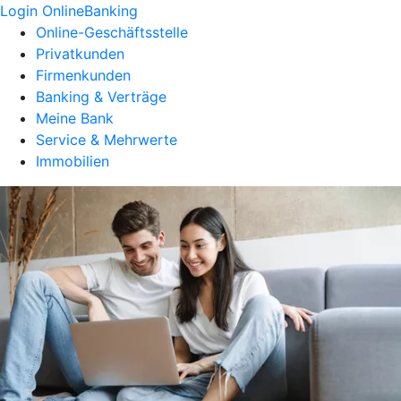
Login OnlineBanking
Online-Geschäftsstelle
Privatkunden
Firmenkunden
Banking & Verträge
Meine Bank
Service & Mehrwerte
Immobilien