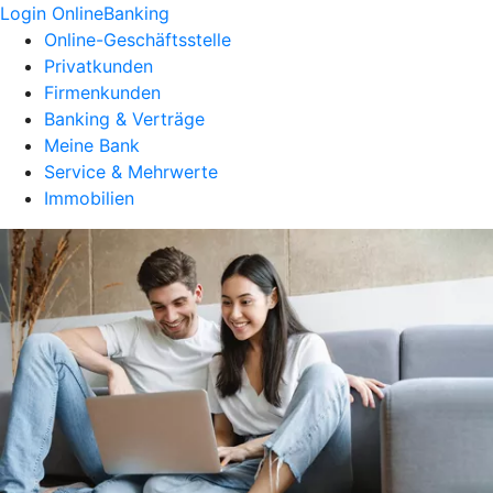
Login OnlineBanking
Online-Geschäftsstelle
Privatkunden
Firmenkunden
Banking & Verträge
Meine Bank
Service & Mehrwerte
Immobilien