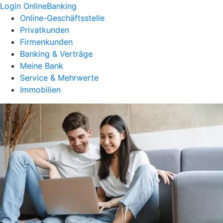
Login OnlineBanking
Online-Geschäftsstelle
Privatkunden
Firmenkunden
Banking & Verträge
Meine Bank
Service & Mehrwerte
Immobilien