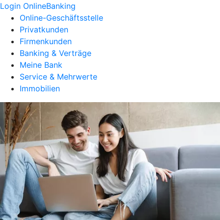
Login OnlineBanking
Online-Geschäftsstelle
Privatkunden
Firmenkunden
Banking & Verträge
Meine Bank
Service & Mehrwerte
Immobilien