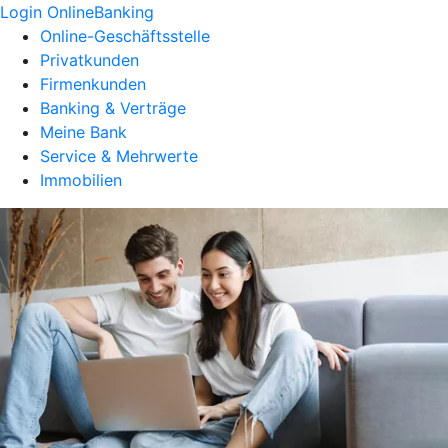
Login OnlineBanking
Online-Geschäftsstelle
Privatkunden
Firmenkunden
Banking & Verträge
Meine Bank
Service & Mehrwerte
Immobilien