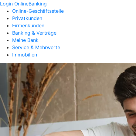
Login OnlineBanking
Online-Geschäftsstelle
Privatkunden
Firmenkunden
Banking & Verträge
Meine Bank
Service & Mehrwerte
Immobilien